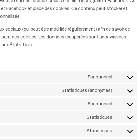
, « tweet ») sur des réseaux sociaux comme Instagram et Facebook. Ce
 et Facebook et place des cookies. Ce contenu peut stocker et
sonnalisée.
aux sociaux (qui peut être modifiée régulièrement) afin de savoir ce
utilisant ces cookies. Les données récupérées sont anonymisées
 aux États-Unis.
Fonctionnel
Consent
to
Statistiques (anonymes)
Consent
service
to
Fonctionnel
wordpress
Consent
service
to
Statistiques
elementor
Consent
service
to
Statistiques
woocomme
Consent
service