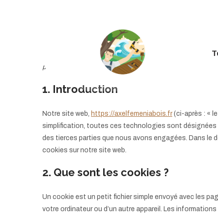
T
Cette politique de cookies a été mise à jour pour la dernièr
permanents légaux de l’Espace Économique Européen et d
1. Introduction
Notre site web,
https://axelfemeniabois.fr
(ci-après : « l
simplification, toutes ces technologies sont désignées 
des tierces parties que nous avons engagées. Dans le d
cookies sur notre site web.
2. Que sont les cookies ?
Un cookie est un petit fichier simple envoyé avec les pag
votre ordinateur ou d’un autre appareil. Les informatio