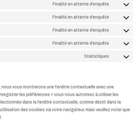
to
Finalité en attente d’enquête
google-
Consent
service
analytics
to
Finalité en attente d’enquête
sourcebust
Consent
service
js
to
Finalité en attente d’enquête
google-
Consent
service
fonts
to
Finalité en attente d’enquête
google-
Consent
service
recaptcha
to
Statistiques
google-
Consent
service
maps
to
facebook
service
divers
is, nous vous montrerons une fenêtre contextuelle avec une
nregistrer les préférences » vous nous autorisez à utiliser les
lectionnés dans la fenêtre contextuelle, comme décrit dans la
tilisation des cookies via votre navigateur, mais veuillez noter que
t.