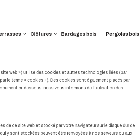
errasses
Clôtures
Bardages bois
Pergolas boi
e fois le 5 février 2025 et s’applique aux citoyens et aux résidents
e la Suisse.
e site web ») utilise des cookies et autres technologies liées (par
par le terme « cookies »). Des cookies sont également placés par
ocument ci-dessous, nous vous informons de l’utilisation des
es de ce site web et stocké par votre navigateur sur le disque dur de
ns qui y sont stockées peuvent être renvoyées à nos serveurs ou aux